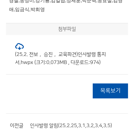
경철,송정미,강기룡,김길엽,정세훈,박준혁,송효실,김영
애,임금식,박희영
첨부파일
(25.2. 전보， 승진， 교육파견)인사발령 통지
서.hwpx (크기:0.073MB , 다운로드:974)
목록보기
이전글
인사발령 알림(25.2.25,3.1,3.2,3.4,3.5)