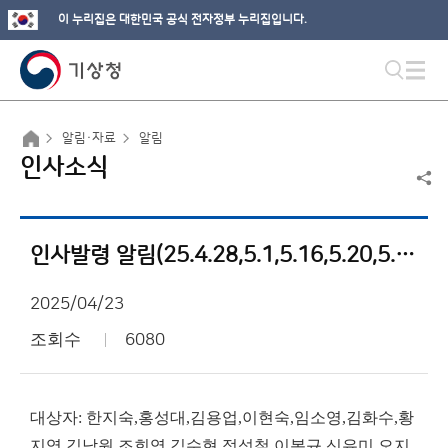
이 누리집은 대한민국 공식 전자정부 누리집입니다.
알림·자료
알림
인사소식
인사발령 알림(25.4.28,5.1,5.16,5.20,5.22,5.23)
2025/04/23
조회수
6080
대상자: 한지숙,홍성대,김용업,이현숙,임소영,김화수,황
지영,김남원,조희영,김수현,정성철,이봉규,신유미,오지