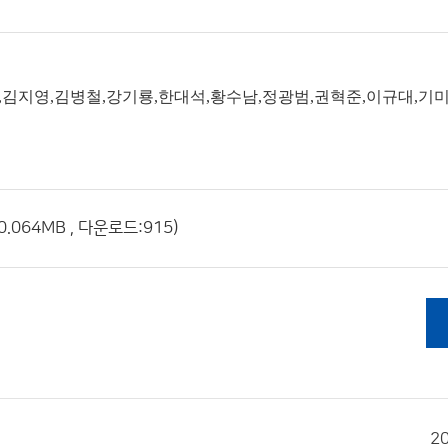
,김지영,김병철,강기룡,한대석,황수남,정광범,권혁준,이규대,기
.064MB , 다운로드:915)
2