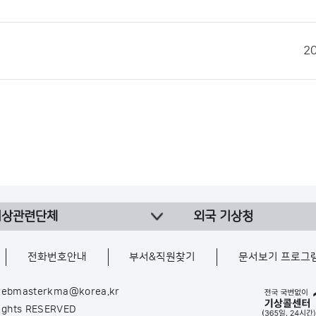
2
기상관련단체
외국 기상청
전화번호안내
부서&직원찾기
문서보기 프로그
ebmasterkma@korea.kr
Rights RESERVED