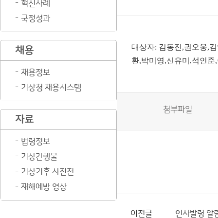
혁신사례
국정성과
대상자: 김동진,권오웅,
채용
환,박미영,신유미,석인준
채용정보
기상청 채용시스템
첨부파일
자료
법령정보
기상간행물
기상기후 사진전
재해예방 영상
이전글
인사발령 알림(2