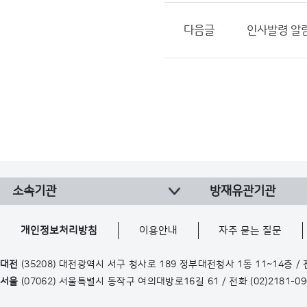
다음글
인사발령 알림(
소속기관
방재유관기관
개인정보처리방침
이용안내
자주 묻는 질문
대전
(35208) 대전광역시 서구 청사로 189 정부대전청사 1동 11~14층 /
서울
(07062) 서울특별시 동작구 여의대방로16길 61 / 전화
(02)2181-0