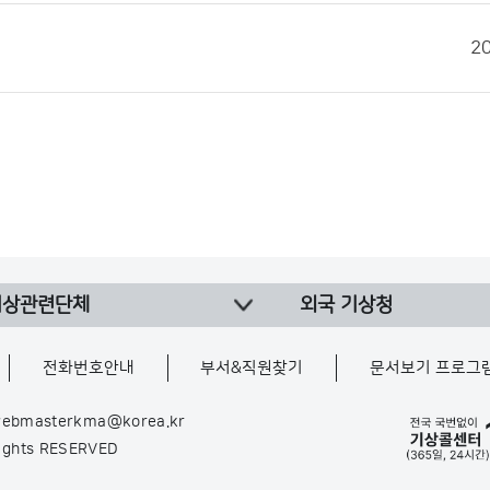
2
기상관련단체
외국 기상청
전화번호안내
부서&직원찾기
문서보기 프로그
ebmasterkma@korea.kr
Rights RESERVED