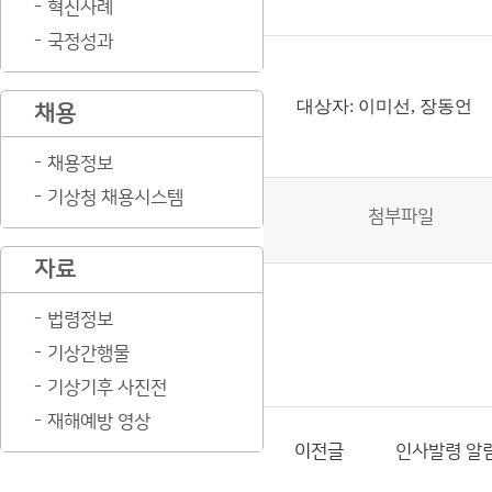
혁신사례
국정성과
대상자: 이미선, 장동언
채용
채용정보
기상청 채용시스템
첨부파일
자료
법령정보
기상간행물
기상기후 사진전
재해예방 영상
이전글
인사발령 알림(2