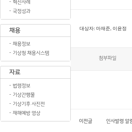
혁신사례
국정성과
대상자: 마재준, 이윤정
채용
채용정보
기상청 채용시스템
첨부파일
자료
법령정보
기상간행물
기상기후 사진전
재해예방 영상
이전글
인사발령 알림(2