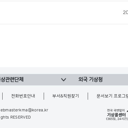
2
기상관련단체
외국 기상청
전화번호안내
부서&직원찾기
문서보기 프로그
ebmasterkma@korea.kr
Rights RESERVED