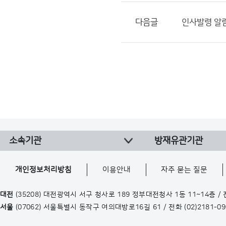
다음글
인사발령 알림(
소속기관
방재유관기관
개인정보처리방침
이용안내
자주 묻는 질문
대전
(35208) 대전광역시 서구 청사로 189 정부대전청사 1동 11~14층 /
서울
(07062) 서울특별시 동작구 여의대방로16길 61 / 전화
(02)2181-0