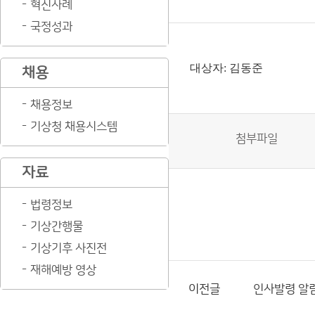
혁신사례
국정성과
대상자: 김동준
채용
채용정보
기상청 채용시스템
첨부파일
자료
법령정보
기상간행물
기상기후 사진전
재해예방 영상
이전글
인사발령 알림(26