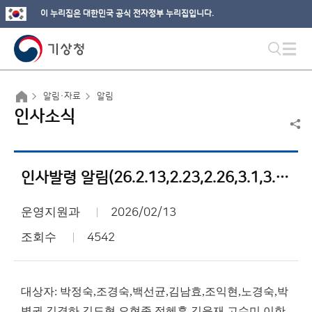
이 누리집은 대한민국 공식 전자정부 누리집입니다.
알림·자료
알림
인사소식
인사발령 알림(26.2.13,2.23,2.26,3.1,3.15)
운영지원과
2026/02/13
조회수
4542
대상자: 박정숙,조경숙,백선균,김남효,조익현,노경숙,박
병권,김경하,김도형,오현종,정혜훈,김윤재,고수미,이한