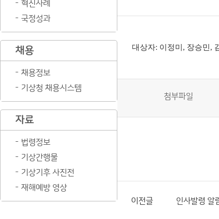
혁신사례
국정성과
대상자: 이정미, 장승민, 
채용
채용정보
기상청 채용시스템
첨부파일
자료
법령정보
기상간행물
기상기후 사진전
재해예방 영상
이전글
인사발령 알림(2