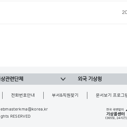
2
기상관련단체
외국 기상청
전화번호안내
부서&직원찾기
문서보기 프로그
ebmasterkma@korea.kr
Rights RESERVED