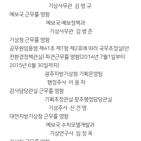
기상사무관 김 명 규
예보국 근무를 명함
예보국 예보정책과
기상사무관 김 병 준
기상청 근무를 명함
공무원임용령 제41조 제1항 제2호에 따라 국무조정실(안
전환경정책관실) 파견근무를 명함(2014년 7월1일부터
2015년 6월 30일까지)
광주지방기상청 기획운영팀
행정주사 이 용 자
감사담당관실 근무를 명함
기획조정관실 창조행정담당관실
기상주사 신 건 명
대전지방기상청 근무를 명함
예보국 수치모델개발과
기상연구사 임 정 옥