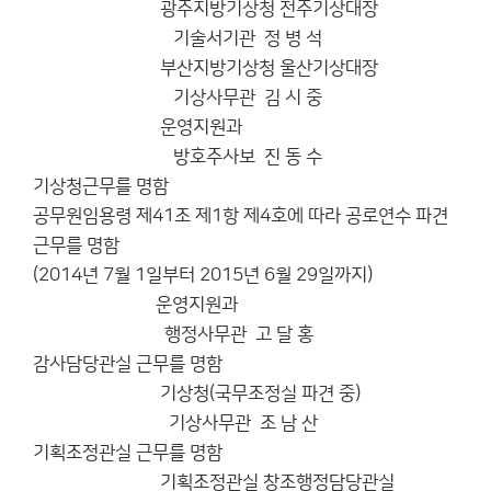
광주지방기상청 전주기상대장
기술서기관 정 병 석
부산지방기상청 울산기상대장
기상사무관 김 시 중
운영지원과
방호주사보 진 동 수
기상청근무를 명함
공무원임용령 제41조 제1항 제4호에 따라 공로연수 파견
근무를 명함
(2014년 7월 1일부터 2015년 6월 29일까지)
운영지원과
행정사무관 고 달 홍
감사담당관실 근무를 명함
기상청(국무조정실 파견 중)
기상사무관 조 남 산
기획조정관실 근무를 명함
기획조정관실 창조행정담당관실