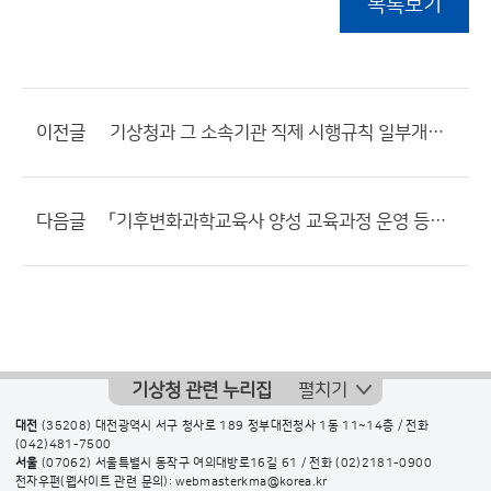
목록보기
이전글
기상청과 그 소속기관 직제 시행규칙 일부개정령안 입법예고 알림
다음글
「기후변화과학교육사 양성 교육과정 운영 등에 관한 규정」 제정안 행정예고
기상청 관련 누리집
펼치기
대전
(35208) 대전광역시 서구 청사로 189 정부대전청사 1동 11~14층 / 전화
(042)481-7500
서울
(07062) 서울특별시 동작구 여의대방로16길 61 / 전화
(02)2181-0900
전자우편(웹사이트 관련 문의): webmasterkma@korea.kr