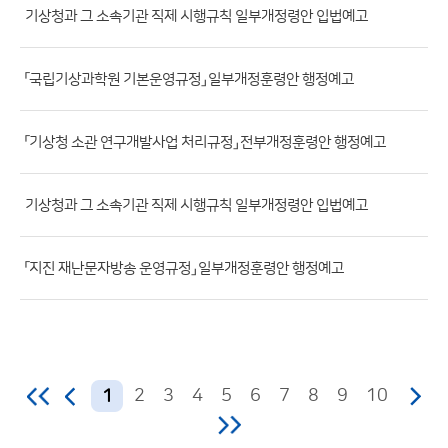
기상청과 그 소속기관 직제 시행규칙 일부개정령안 입법예고
일,
등
록
「국립기상과학원 기본운영규정」 일부개정훈령안 행정예고
일,
조
「기상청 소관 연구개발사업 처리규정」 전부개정훈령안 행정예고
회
수)
기상청과 그 소속기관 직제 시행규칙 일부개정령안 입법예고
「지진 재난문자방송 운영규정」 일부개정훈령안 행정예고
2
3
4
5
6
7
8
9
10
1