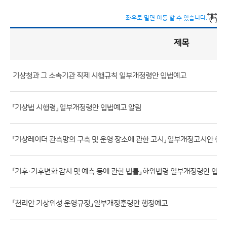
좌우로 밀면 이동 할 수 있습니다.
제목
입
법
예
고
게
시
판
기상청과 그 소속기관 직제 시행규칙 일부개정령안 입법예고
목
록
(번
호,
「기상법 시행령」 일부개정령안 입법예고 알림
제
목,
「기상레이더 관측망의 구축 및 운영 장소에 관한 고시」 일부개정고시안 행
등
록
부
「기후·기후변화 감시 및 예측 등에 관한 법률」 하위법령 일부개정령안 입법
서,
첨
「천리안 기상위성 운영규정」 일부개정훈령안 행정예고
부
파