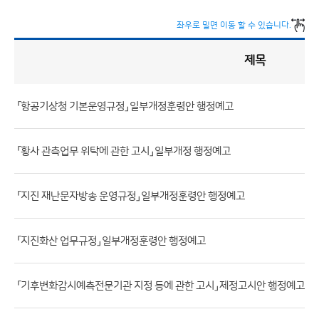
좌우로 밀면 이동 할 수 있습니다.
제목
입
법
예
고
게
시
판
「항공기상청 기본운영규정」 일부개정훈령안 행정예고
목
록
(번
호,
「황사 관측업무 위탁에 관한 고시」 일부개정 행정예고
제
목,
「지진 재난문자방송 운영규정」 일부개정훈령안 행정예고
등
록
부
「지진화산 업무규정」 일부개정훈령안 행정예고
서,
첨
「기후변화감시예측전문기관 지정 등에 관한 고시」 제정고시안 행정예고 알
부
파