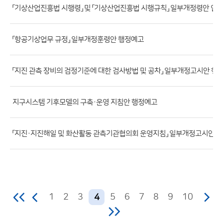
「기상산업진흥법 시행령」 및 「기상산업진흥법 시행규칙」 일부개정령안 입
일,
등
록
「항공기상업무 규정」 일부개정훈령안 행정예고
일,
조
「지진 관측 장비의 검정기준에 대한 검사방법 및 공차」 일부개정고시안 행
회
수)
지구시스템 기후모델의 구축·운영 지침안 행정예고
「지진·지진해일 및 화산활동 관측기관협의회 운영지침」 일부개정고시안 
1
2
3
5
6
7
8
9
10
4