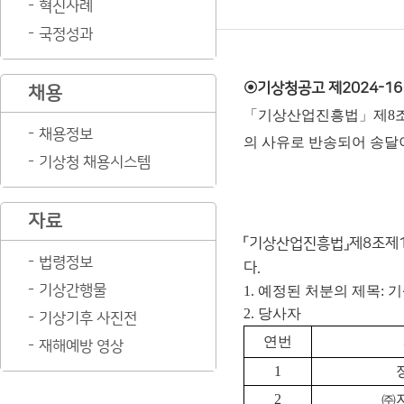
혁신사례
국정성과
◉기상청공고 제2024-16
채용
「기상산업진흥법」제8조제
채용정보
의 사유로 반송되어 송달
기상청 채용시스템
자료
「기상산업진흥법」제8조제1
법령정보
다.
기상간행물
1. 예정된 처분의 제목:
2. 당사자
기상기후 사진전
연번
재해예방 영상
1
2
㈜