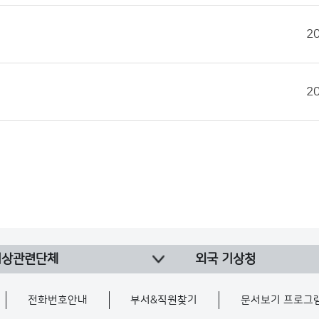
2
2
기상관련단체
외국 기상청
전화번호안내
부서&직원찾기
문서보기 프로그