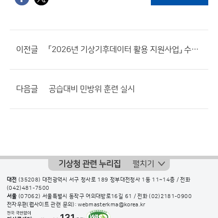
이전글
「2026년 기상기후데이터 활용 지원사업」 수행기업 모집 공고
다음글
공습대비 민방위 훈련 실시
기상청 관련 누리집
펼치기
대전
(35208) 대전광역시 서구 청사로 189 정부대전청사 1동 11~14층 / 전화
(042)481-7500
서울
(07062) 서울특별시 동작구 여의대방로16길 61 / 전화
(02)2181-0900
전자우편(웹사이트 관련 문의): webmasterkma@korea.kr