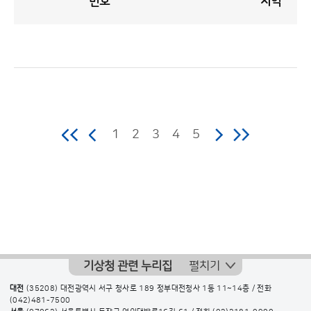
번호
지역
공
지
사
항
게
시
판
목
록
공
지
사
항
1
2
3
4
5
게
시
판
목
록
으
로
기상청 관련 누리집
펼치기
번
호,
대전
(35208) 대전광역시 서구 청사로 189 정부대전청사 1동 11~14층 / 전화
(042)481-7500
지