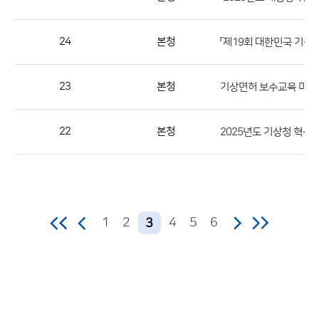
역,
제
24
본청
「제19회 대한민국 기상
목,
등
23
본청
기상면허 보수교육 미이
록
부
서,
22
본청
2025년도 기상청 혁신
첨
부,
등
록
1
2
4
5
6
3
일,
조
회
수
의