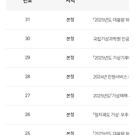
번호
지역
공
지
사
항
게
시
판
31
본청
「2025년도 대용량 위성
목
록
공
지
30
본청
사
항
29
본청
「2025년도 기상기후데
게
시
판
28
본청
2024년 민원서비스 종
목
록
27
본청
으
로
26
본청
「정지궤도 기상·우주기상
번
호,
지
25
본청
「2025년도 대용량 위