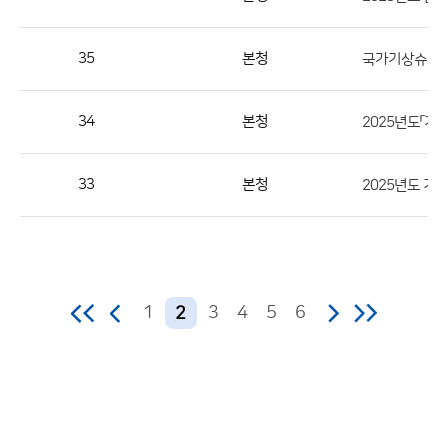
역,
제
35
본청
목,
등
34
본청
록
부
서,
33
본청
2025년도 기
첨
부,
등
록
1
3
4
5
6
2
일,
조
회
수
의