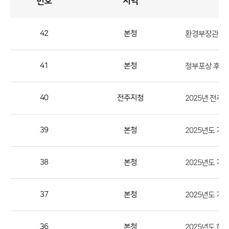
번호
지역
공
지
사
항
게
시
판
42
본청
환경부장관표창
목
록
공
지
41
본청
정부포상 후보
사
항
40
전주지청
2025년 전주
게
시
판
39
본청
2025년도 기
목
록
38
본청
2025년도 기
으
로
37
본청
2025년도 기
번
호,
지
36
본청
2025년도 한