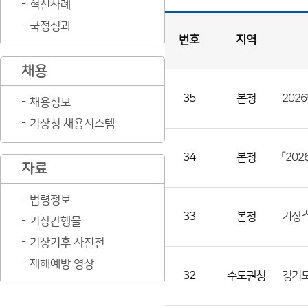
혁신사례
국정성과
번호
지역
공
채용
지
사
항
게
시
판
목
록
35
본청
202
채용정보
공
기상청 채용시스템
지
사
34
본청
「20
항
자료
게
법령정보
시
33
본청
기상측
판
기상간행물
목
기상기후 사진전
록
재해예방 영상
으
32
수도권청
경기도
로