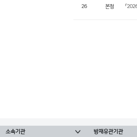
수
26
본청
「20
의
정
보
를
제
공
소속기관
방재유관기관