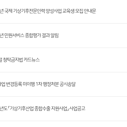
6년 국제 기상기후전문인력 양성사업 교육생 모집 안내문
5년 민원서비스 종합평가 결과 알림
절 청탁금지법 카드뉴스
업 변경등록 미이행 1차 행정처분 공시송달
6년도 「기상기후산업 종합수출 지원사업」 사업공고