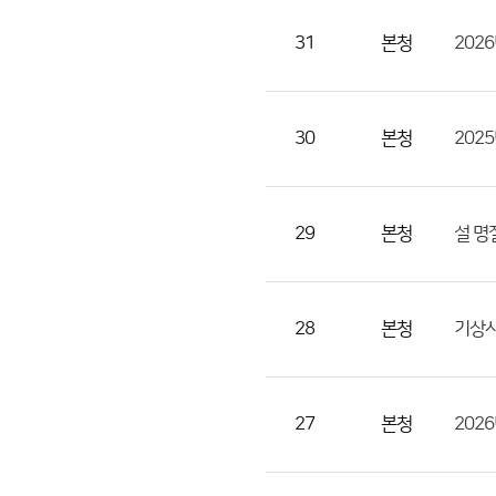
번
호,
31
본청
202
지
역,
제
30
본청
202
목,
등
록
29
본청
설 명
부
서,
첨
28
본청
기상사
부,
등
록
27
본청
202
일,
조
회