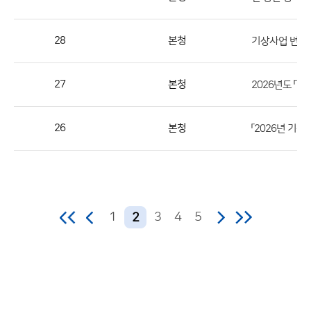
역,
제
28
본청
기상사업 변경
목,
등
27
본청
2026년도 「
록
부
서,
26
본청
「2026년 기
첨
부,
등
록
1
3
4
5
2
일,
조
회
수
의