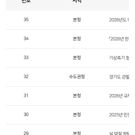
번호
지역
공
지
사
항
게
시
판
35
본청
2026년도 미
목
록
공
지
34
본청
「2026년 한
사
항
33
본청
기상측기 형식
게
시
판
32
수도권청
경기도 관할 기
목
록
31
본청
2026년 국제
으
로
30
본청
2025년 민원
번
호,
지
29
본청
설 명절 청탁