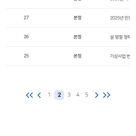
역,
제
27
본청
2025년 민원
목,
등
26
본청
설 명절 청탁
록
부
서,
25
본청
기상사업 변경
첨
부,
등
록
1
3
4
5
2
일,
조
회
수
의