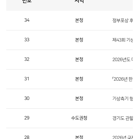
번호
지역
공
지
사
항
게
시
판
34
본청
정부포상 후보
목
록
공
지
33
본청
제43회 기상기
사
항
32
본청
2026년도 미
게
시
판
31
본청
「2026년 한
목
록
30
본청
기상측기 형식
으
로
29
수도권청
경기도 관할 기
번
호,
지
28
본청
2026년 국제