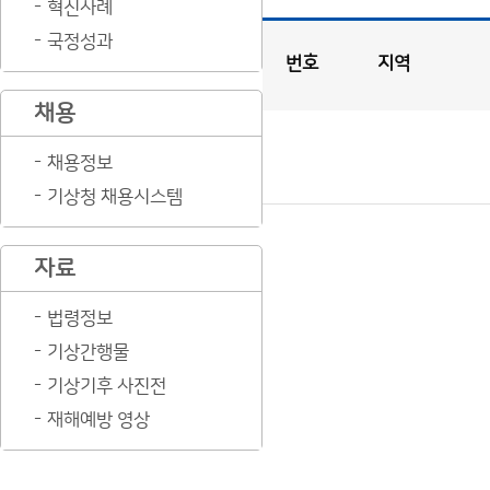
혁신사례
국정성과
번호
지역
공
채용
지
사
항
게
시
판
목
록
채용정보
공
기상청 채용시스템
지
사
항
자료
게
법령정보
시
판
기상간행물
목
기상기후 사진전
록
재해예방 영상
으
로