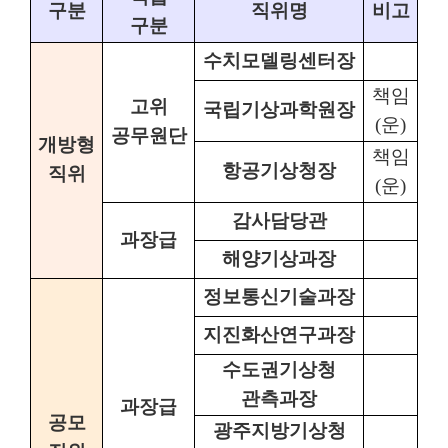
구분
직위명
비고
구분
수치모델링센터장
책임
고위
국립기상과학원장
(
운
)
공무원단
개방형
책임
항공기상청장
직위
(
운
)
감사담당관
과장급
해양기상과장
정보통신기술과장
지진화산연구과장
수도권기상청
관측과장
과장급
공모
광주지방기상청