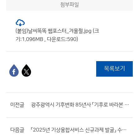
첨부파일
(붙임)날씨똑똑 웹포스터_겨울철.jpg (크
기:1.096MB , 다운로드:590)
목록보기
이전글
광주광역시 기후변화 85년사 「기후로 바라본 광주 그리고 우리」 발간
다음글
「2025년 기상융합서비스 신규과제 발굴」 수요조사 공고 연장 알림