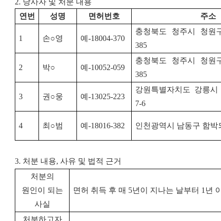
2. 당사자 및 처분 내용
연번
성명
면허번호
주소
충청북도 청주시 청원
1
손○영
예-18004-370
385
충청북도 청주시 청원
2
박○
예-10052-059
385
강원특별자치도 강릉시 
3
권○웅
예-13025-223
7-6
4
최○범
예-18016-382
인천광역시 남동구 함박뫼
3. 처분 내용, 사유 및 법적 근거
처분의
원인이 되는
면허 취득 후 매 5년이 지나는 날부터 1년
사실
처분하고자