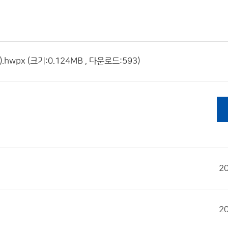
px (크기:0.124MB , 다운로드:593)
2
2