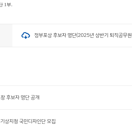
단
1부.
정부포상 후보자 명단(2025년 상반기 퇴직공무원).hw
창 후보자 명단 공개
전주기상지청 국민디자인단 모집