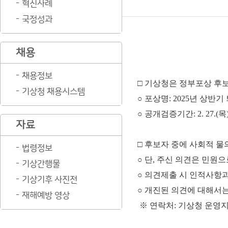
혁신사례
국정성과
채용
채용정보
□ 기상청은 정부포상 후보
기상청 채용시스템
○ 포상명: 2025년 상반
○ 공개검증기간: 2. 27.(목)~
자료
□ 후보자 중에 사회적 
법령정보
○ 단, 주신 의견은 민원
기상간행물
○ 의견제출 시 인적사항
기상기후 사진전
○ 개진된 의견에 대해서
재해예방 영상
※ 연락처: 기상청 운영지원과(042