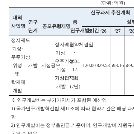
(단위: 억원)
신규과제 추진계획
내역
정
연구
총
사업명
공모유형
과제명
단계
연구개발기간
‘25
‘26
‘27
‘2
정지궤도
정지궤도
협약체결일
기상
·
기상·
~
우주기상
우주기상
2031.
위성
개발
지정공모
120.00
829.58
593.16
589.
위성
12.
및
기상탑재체
31.
탑재체
개발
(7년)
개발
※ 연구개발비는 부가가치세가 포함된 예산임
1) 국가연구개발혁신법 제11조에 따라 협약기간은 해당 
함
2) 연구개발비는 정부출연금 기준이며, 연구개발비 지원규
동될 수 있음