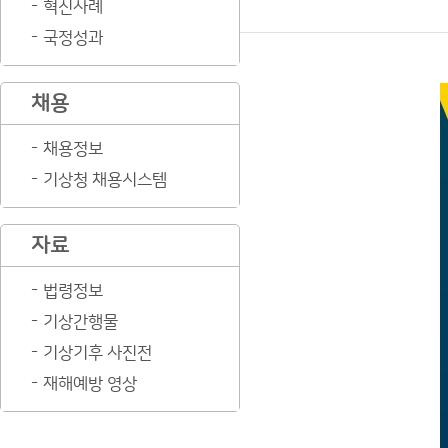
혁신사례
국정성과
채용
채용정보
기상청 채용시스템
자료
법령정보
기상간행물
기상기후 사진전
재해예방 영상