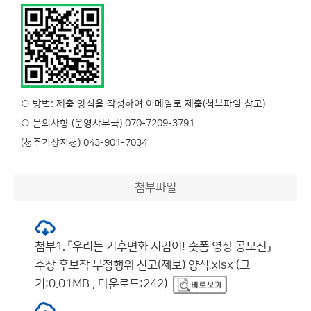
○ 방법: 제출 양식을 작성하여 이메일로 제출(첨부파일 참고)
○ 문의사항 (운영사무국) 070-7209-3791
(청주기상지청) 043-901-7034
첨부파일
첨부1. 「우리는 기후변화 지킴이! 숏폼 영상 공모전」
수상 후보작 부정행위 신고(제보) 양식.xlsx (크
기:0.01MB , 다운로드:242)