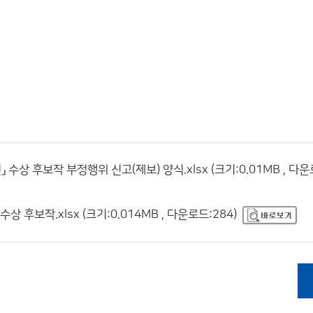
수상 후보작 부정행위 신고(제보) 양식.xlsx (크기:0.01MB , 다운
 후보작.xlsx (크기:0.014MB , 다운로드:284)