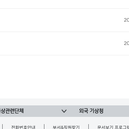
2
2
기상관련단체
외국 기상청
전화번호안내
부서&직원찾기
문서보기 프로그