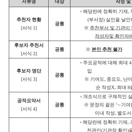
서류명
대
상
작
성 및
◦
해당란에 정확히 기재
,
추천자 현황
(
부서장
)
실인을 날인
공통
[
서식
1]
※
추천부서 및 기관이
작성자
및 확인자
후보자 추천서
공통
※
본인 추천 불가
[
서식
2]
◦
주요공적에 대해 최대
4
후보자 명단
입
공통
[
서식
3]
※
기여도
,
중요도
,
난이
순 작성
X,
최대
8
◦
개조식으로 구체적인 실
공적요약서
공통
※
문장의 끝은
‘
∼
기여
[
서식
4]
이내 작성
,
별도서
◦
해당란에 정확히 기재
,
천
관인
(
기관장 확인
)