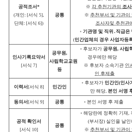
공적조서
*
※
각 추천기관의
조사
(
개인
: [
서식
5],
공통
※
추천부서 및 기관이
단체
: [
서식
6])
조사자
및 추천관
◦
기관명 및 직위
․
직급은 
(
민간업체의 경우 사업자등록
◦
후보자가
공무원
,
사립
공무원
,
인사기록요약서
경우에만 해당
사립학교교원
[
서식
7]
※
후보자 소속기관
인
등
인 후
제출
◦
후보자가
민간인
(
인사
이력서
[
서식
8]
민간인
만 해당
,
본인 서명 
동의서
[
서식
9]
공통
◦
본인 서명 후 제출
◦
해당란에 정확히 기재
,
공적 확인서
(
부서장
)
실인을 날인
공통
[
서식
10]
※
추천부서 및 기관이