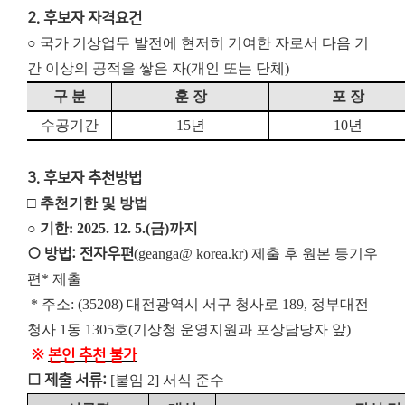
2. 후보자 자격요건
○ 국가 기상업무 발전에 현저히 기여한 자로서 다음 기
간 이상의 공적을 쌓은 자(개인 또는 단체)
구 분
훈 장
포 장
수공기간
15
년
10
년
3. 후보자 추천방법
□ 추천기한 및 방법
○ 기한: 2025. 12. 5.(금)까지
○ 방법: 전자우편
(geanga@ korea.kr) 제출 후 원본 등기우
편* 제출
* 주소: (35208) 대전광역시 서구 청사로 189, 정부대전
청사 1동 1305호(기상청 운영지원과 포상담당자 앞)
※
본인 추천 불가
□ 제출 서류:
[붙임 2] 서식 준수