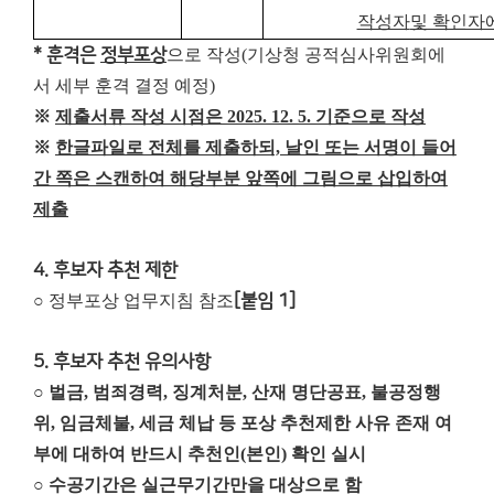
작성자
및 확인자
* 훈격은
정부포상
으로 작성(기상청 공적심사위원회에
서 세부 훈격 결정 예정)
※
제출서류 작성 시점은 2025. 12. 5. 기준으로 작성
※
한글파일로 전체를 제출하되, 날인 또는 서명이 들어
간 쪽은 스캔하여 해당부분 앞쪽에 그림으로 삽입하여
제출
4. 후보자 추천 제한
○ 정부포상 업무지침 참조
[붙임 1]
5. 후보자 추천 유의사항
○ 벌금, 범죄경력, 징계처분, 산재 명단공표, 불공정행
위, 임금체불, 세금 체납 등 포상 추천제한 사유 존재 여
부에 대하여 반드시 추천인(본인) 확인 실시
○ 수공기간은 실근무기간만을 대상으로 함