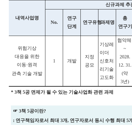
신규과제 추
내역사업명
연구
총
No.
연구유형
과제명
단계
연구
협약체
기상레
위험기상
~
이더
대응을 위한
지정
2028.
1
개발
신호처
이동·원격
공모
12. 31.
리기술
(약
관측 기술 개발
고도화
3년)
* 3
책
5
공 면제가 될 수 있는 기술사업화 관련 과제
☞
3
책
5
공이란
?
:
연구책임자로서 최대
3
개
,
연구자로서 동시 수행 최대
5