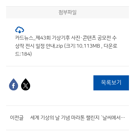
첨부파일
카드뉴스_제43회 기상기후 사진·콘텐츠 공모전 수
상작 전시 일정 안내.zip (크기:10.113MB , 다운로
드:184)
목록보기
이전글
세계 기상의 날 기념 마라톤 챌린지 ´날씨에서 기후로, 한달의 도전´