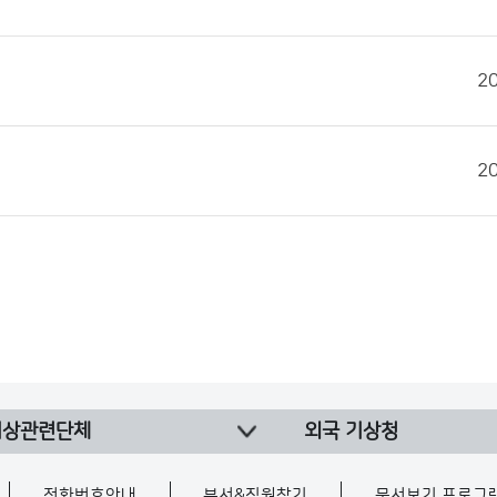
2
2
기상관련단체
외국 기상청
전화번호안내
부서&직원찾기
문서보기 프로그