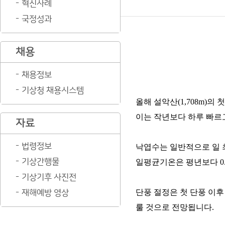
혁신사례
국정성과
채용
채용정보
기상청 채용시스템
올해 설악산(1,708m)의 
이는 작년보다 하루 빠르
자료
법령정보
낙엽수는 일반적으로 일 
기상간행물
일평균기온은 평년보다 0.
기상기후 사진전
단풍 절정은 첫 단풍 이후
재해예방 영상
룰 것으로 전망됩니다.