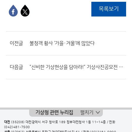
목록보기
이전글
불청객 황사 ‘가을·겨울’에 많았다
다음글
“신비한 기상현상을 담아라!” 기상사진공모전 개최
기상청 관련 누리집
펼치기
대전
(35208) 대전광역시 서구 청사로 189 정부대전청사 1동 11~14층 / 전화
(042)481-7500