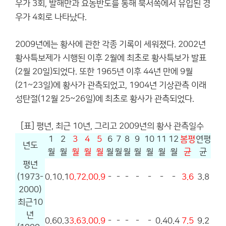
우가 3회, 발해만과 요동반도를 통해 북서쪽에서 유입된 경
우가 4회로 나타났다.
2009년에는 황사에 관한 각종 기록이 세워졌다. 2002년
황사특보제가 시행된 이후 2월에 최초로 황사특보가 발표
(2월 20일)되었다. 또한 1965년 이후 44년 만에 9월
(21~23일)에 황사가 관측되었고, 1904년 기상관측 이래
성탄절(12월 25~26일)에 최초로 황사가 관측되었다.
[표] 평년, 최근 10년, 그리고 2009년의 황사 관측일수
1
2
3
4
5
6
7
8
9
10
11
12
봄평
연평
년도
월
월
월
월
월
월
월
월
월
월
월
월
균
균
평년
(1973-
0.1
0.1
0.7
2.0
0.9
-
-
-
-
-
-
-
3.6
3.8
2000)
최근10
년
0.6
0.3
3.6
3.0
0.9
-
-
-
-
-
0.4
0.4
7.5
9.2