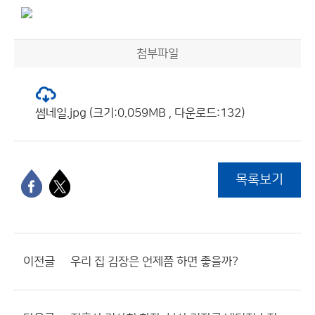
첨부파일
썸네일.jpg (크기:0.059MB , 다운로드:132)
목록보기
이전글
우리 집 김장은 언제쯤 하면 좋을까?