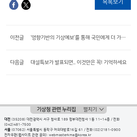
목록보기
이전글
‘영향기반의 기상예보’를 통해 국민에게 더 가까이 다가갑니다!
다음글
대설특보가 발표되면.. 이것만은 꼭! 기억하세요
기상청 관련 누리집
펼치기
대전
(35208) 대전광역시 서구 청사로 189 정부대전청사 1동 11~14층 / 전화
(042)481-7500
서울
(07062) 서울특별시 동작구 여의대방로16길 61 / 전화
(02)2181-0900
전자우편(웹사이트 관련 문의): webmasterkma@korea.kr