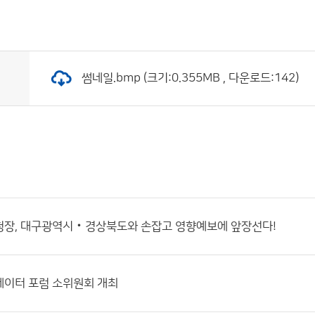
썸네일.bmp (크기:0.355MB , 다운로드:142)
청장, 대구광역시‧경상북도와 손잡고 영향예보에 앞장선다!
데이터 포럼 소위원회 개최