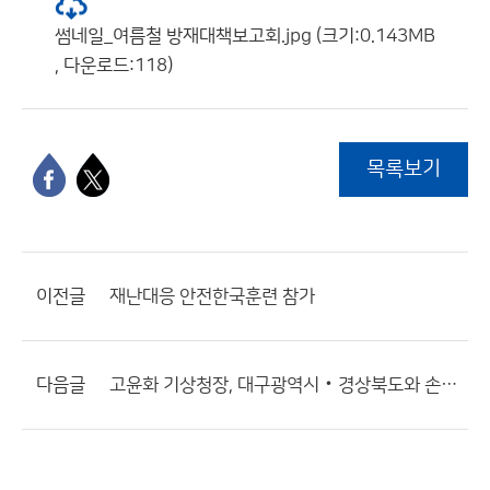
썸네일_여름철 방재대책보고회.jpg (크기:0.143MB
, 다운로드:118)
목록보기
이전글
재난대응 안전한국훈련 참가
다음글
고윤화 기상청장, 대구광역시‧경상북도와 손잡고 영향예보에 앞장선다!