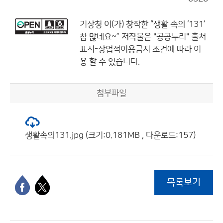
기상청
이(가) 창작한
“생활 속의 ‘131’
참 많네요~”
저작물은 "공공누리"
출처
표시-상업적이용금지
조건에 따라 이
용 할 수 있습니다.
첨부파일
생활속의131.jpg (크기:0.181MB , 다운로드:157)
목록보기