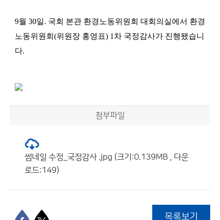
9
월
30
일
.
국회 본관 환경노동위원회 대회의실에서 환경
노동위원회
(
위원장 홍영표
) 1
차 국정감사가 진행됐습니
다
.
첨부파일
썸네일 수정_국정감사 .jpg (크기:0.139MB , 다운
로드:149)
목록보기