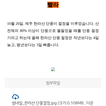
빨라
10
월
26
일
.
제주 한라산 단풍이 절정을 이루었습니다
.
산
전체의
80%
이상이 단풍으로 물들었을 때를 단풍 절정
기라고 하는데 올해 한라산 단풍 절정은 작년보다는
4
일
늦고
,
평년보다는
3
일 빠릅니다
.
첨부파일
썸네일_한라산 단풍절정.jpg (크기:0.108MB , 다운