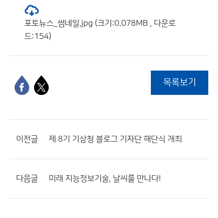
포토뉴스_썸네일.jpg (크기:0.078MB , 다운로
드:154)
목록보기
이전글
제 8기 기상청 블로그 기자단 해단식 개최
다음글
미래 지능정보기술, 날씨를 만나다!