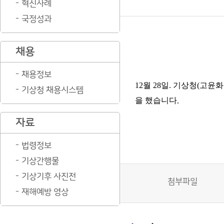
혁신사례
국정성과
채용
채용정보
12
월
28
일
.
기상청
(
고윤화
기상청 채용시스템
을 했습니다
.
자료
법령정보
기상간행물
기상기후 사진전
첨부파일
재해예방 영상