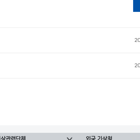
2
2
기상관련단체
외국 기상청