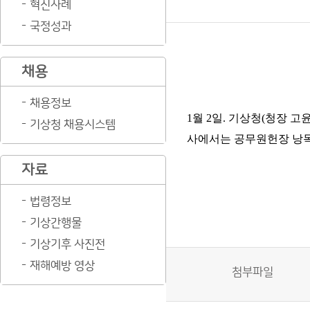
혁신사례
국정성과
채용
채용정보
1
월
2
일
.
기상청
(
청장 고
기상청 채용시스템
사에서는 공무원헌장 낭
자료
법령정보
기상간행물
기상기후 사진전
재해예방 영상
첨부파일