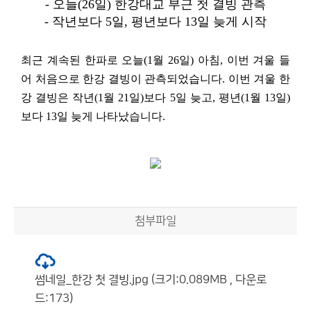
- 오늘
(26
일
)
한강대교 부근 첫 결빙 관측
- 작년보다
5
일
,
평년보다
13
일 늦게 시작
최근 계속된 한파로 오늘
(1
월
26
일
)
아침
,
이번 겨울 들
어 처음으로 한강 결빙이 관측되었습니다.
이번 겨울 한
강 결빙은 작년
(1
월
21
일
)
보다
5
일 늦고
,
평년
(1
월
13
일
)
보다
13
일 늦게 나타났습니다
.
첨부파일
썸네일_한강 첫 결빙.jpg (크기:0.089MB , 다운로
드:173)