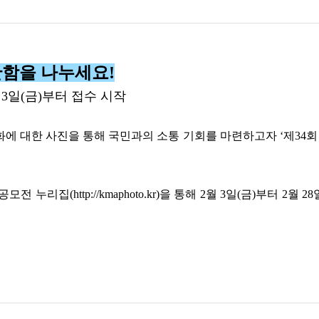
란함을 나누세요
!
월
3
일
(
금
)
부터 접수 시작
화에 대한 사진을 통해 국민과의 소통 기회를 마련하고자
‘
제
34
회
 공모전 누리집
(http://kmaphoto.kr)
을 통해
2
월
3
일
(
금
)
부터
2
월
28