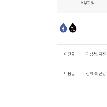
첨부파일
이전글
기상청, 지진
다음글
한파 속 한강