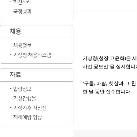
혁신사례
국정성과
채용
채용정보
기상청 채용시스템
기상청
(
청장 고윤화
)
은 
사진 공모전
‘
을 실시합니
자료
‘
구름
,
바람
,
햇살과 그 
법령정보
한 달 동안 접수합니다
.
기상간행물
기상기후 사진전
재해예방 영상