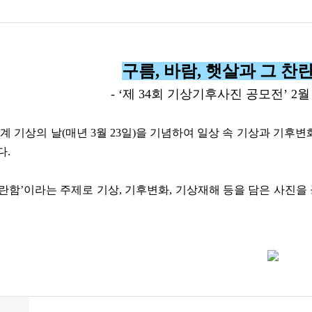
구름
,
바람
,
햇살과 그 찬
- ‘
제
34
회 기상기후사진 공모전
’ 2
세계 기상의 날
(
매년
3
월
23
일
)
을 기념하여 일상 속 기상과 기후변
다
.
찬란함
’
이라는 주제로 기상
,
기후변화
,
기상재해 등을 담은 사진을