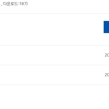
, 다운로드:187)
2
2