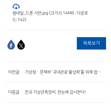
썸네일_드론 시연.jpg (크기:0.14MB , 다운로
드:142)
목록보기
이전글
기상청 · 문체부 ‘국내관광 활성화’를 위해 업무협약(MOU)´ 체결
다음글
전국 기상관측장비, 한눈에 감시한다!