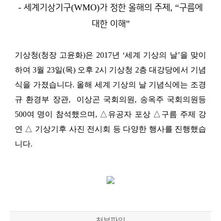
-
(WMO)
, “
세계기상기구
가 정한 올해의 주제
구름에
”
대한 이해
기상청
(
청장 고윤화
)
은
2017
년
‘
세계 기상의 날
’
을 맞이
하여
3
월
23
일
(
목
)
오후
2
시 기상청
2
층 대강당에서 기념
식을 가졌습니다
.
올해 세계 기상의 날 기념식에는 조경
규 환경부 장관, 이상곤 국회의원, 송옥주 국회의원등
500
여 명이 참석했으며
,
△
유공자 포상
△
구름 주제 강
연
△
기상기후 사진 전시회 등 다양한 행사를 진행했습
니다
.