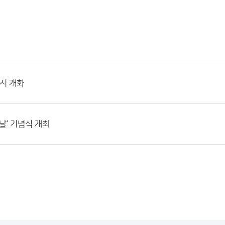
동시 개화
날‘ 기념식 개최