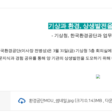
기상과 환경,
상생발전을
- 기상청
,
한국환경공단과 업
한국환경공단
(
이사장 전병성
)
은
3
월
31
일
(
금
)
기상청
5
층 회의실
문지식과 경험 공유를 통해 양 기관의 상생발전을 도모하기 위
환경공단MOU_썸네일.jpg (크기:0.143MB , 다운